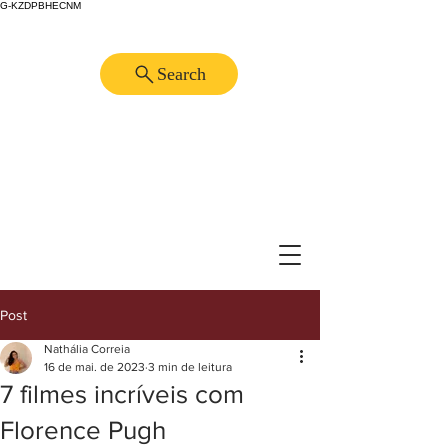
G-KZDPBHECNM
Search
Post
Nathália Correia
16 de mai. de 2023
3 min de leitura
7 filmes incríveis com
Florence Pugh