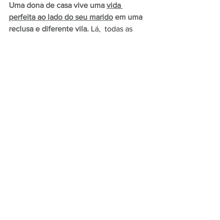
Uma dona de casa vive uma 
vida 
perfeita ao lado do seu marido
 em uma 
reclusa e diferente vila.
 Lá,  todas as 
pessoas são felizes e não existem 
problemas. 
Até o dia em que um 
acontecimento a faz duvidar sobre o 
lugar e ela começa a desconfiar de que 
seu marido está escondendo alguma 
coisa.
 Esse filme está disponível na 
HBO Max e no Amazon Prime. 
7 - O Milagre