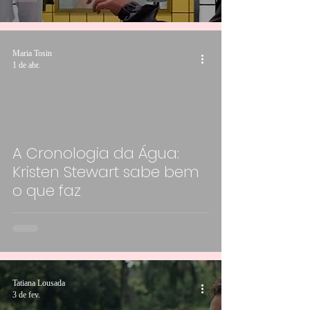
Maria Tosin
1 de abr.
A Cronologia da Água:
Kristen Stewart sabe bem
o que faz
Tatiana Lousada
3 de fev.