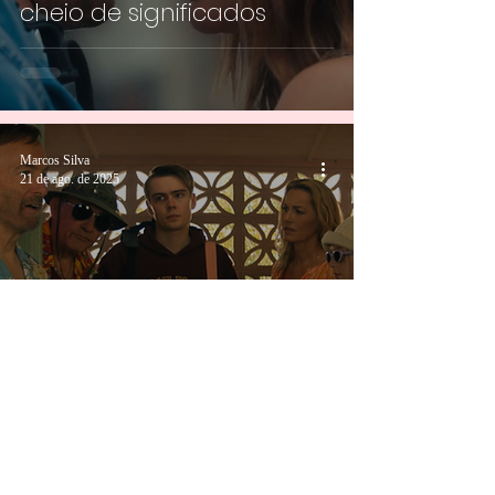
cheio de significados
Marcos Silva
21 de ago. de 2025
Anônimo 2 é uma piada
repetida que perde a
graça