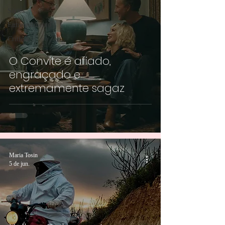
Séries
Entretenimento
Críticas
O Convite é afiado,
engraçado e
extremamente sagaz
Maria Tosin
5 de jun.