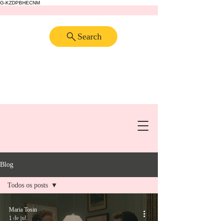
G-KZDPBHECNM
Search
Blog
Todos os posts
Todos os posts
Maria Tosin
Filmes
1 de jul.