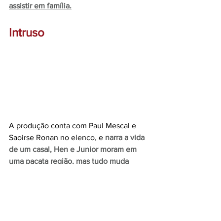
assistir em família.
Intruso
A produção conta com Paul Mescal e 
Saoirse Ronan no elenco, e 
narra a vida 
de um casal, Hen e Junior moram em 
uma pacata região, mas tudo muda 
quando um intruso chega com uma 
estranha proposta.
 O filme se passa em 
um futuro onde água e alimentos estão 
escassos e Junior então é convidado a 
deixar sua esposa para trabalhar em 