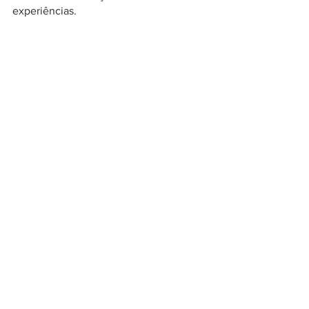
experiências.
5 - Lulli