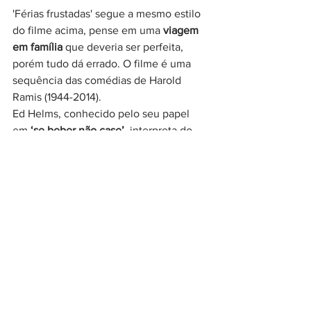
'Férias frustadas' segue a mesmo estilo 
do filme acima, pense em uma 
viagem 
em família 
que deveria ser perfeita, 
porém tudo dá errado. O filme é uma 
sequência das comédias de Harold 
Ramis (1944-2014).
Ed Helms, conhecido pelo seu papel 
em 
‘se beber não case’, 
interpreta do 
pai otimista que organiza a melhor 
viagem da família, o que torna o filme 
muito engraçado, com suas piadas 
pesadas e suas ideias que sempre dão 
errado. Pode acreditar que esse filme é 
aquele que você acha que vai dar tudo 
certo, mas no final sempre acontece 
algo inesperado que 
destrói cada 
passeio da família
.
Filmes