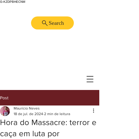
G-KZDPBHECNM
Search
Post
Maurício Neves
18 de jul. de 2024
2 min de leitura
Hora do Massacre: terror e
caça em luta por