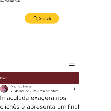
G-KZDPBHECNM
Search
Post
Maurício Neves
28 de mai. de 2024
3 min de leitura
Imaculada exagera nos
clichês e apresenta um final