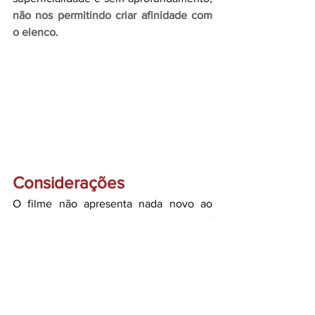
não nos permitindo criar afinidade com 
o elenco.
Considerações
O filme não apresenta nada novo ao 
universo do terror, tudo o que é 
mostrado dá a sensação de já ter sido 
presenciado em outras produções. A 
história se mostra um clichê, sendo mais 
uma obra genérica de Sydney Sweeney, 
que tem lançado diversos projetos rasos 