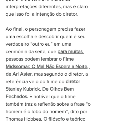
interpretações diferentes, mas é claro 
que isso foi a intenção do diretor.
Ao final, o personagem precisa fazer 
uma escolha e descobrir quem é seu 
verdadeiro “outro eu” em uma 
cerimônia da seita, que 
para muitas 
pessoas podem lembrar o filme 
Midssomar: O Mal Não Espera a Noite, 
de Ari Aster
, mas segundo o diretor, a 
referência veio do filme do 
diretor 
Stanley Kubrick, De Olhos Bem 
Fechados. 
É notável que o filme 
também traz a reflexão sobre a frase “o 
homem é o lobo do homem”, dito por 
Thomas Hobbes. 
O filósofo e teórico 
político quis dizer que essa violência 
própria do animal, os riscos que ele 