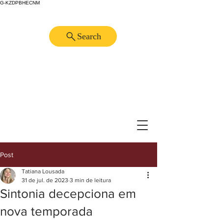
G-KZDPBHECNM
Search
Post
Tatiana Lousada
31 de jul. de 2023
3 min de leitura
Sintonia decepciona em
nova temporada