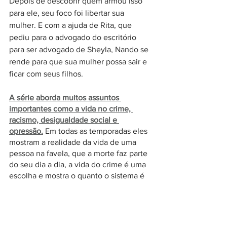
Depois de descobrir quem armou isso 
para ele, seu foco foi libertar sua 
mulher. E com a ajuda de Rita, que 
pediu para o advogado do escritório 
para ser advogado de Sheyla, Nando se 
rende para que sua mulher possa sair e 
ficar com seus filhos. 
A série aborda muitos assuntos 
importantes como a vida no crime, 
racismo, desigualdade social e 
opressão
.
Em todas as temporadas eles 
mostram a realidade da vida de uma 
pessoa na favela, que a morte faz parte 
do seu dia a dia, a vida do crime é uma 
escolha e mostra o quanto o sistema é 
injusto. 
Estava muito ansiosa para essa 
quarta temporada porque o roteiro é 
muito bom e a história te prende, mas 
dessa vez não foi o que eu esperava
, 