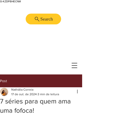
G-KZDPBHECNM
Search
Post
Nathália Correia
17 de out. de 2024
3 min de leitura
7 séries para quem ama
uma fofoca!