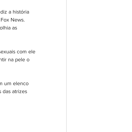
z a história 
 Fox News.  
olhia as 
sexuais com ele 
tir na pele o 
m um elenco 
 das atrizes 