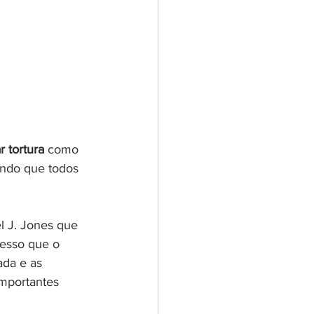
r tortura
 como 
ando que todos 
l J. Jones que 
fesso que o 
ada e as 
importantes 