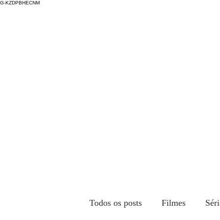
G-KZDPBHECNM
Todos os posts
Filmes
Séri