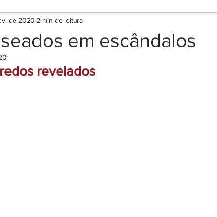
ev. de 2020
2 min de leitura
aseados em escândalos
020
gredos revelados