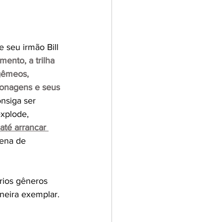
 seu irmão Bill 
ento, a trilha 
gêmeos, 
rsonagens e seus 
nsiga ser 
xplode, 
até arrancar 
ena de 
rios gêneros 
neira exemplar. 