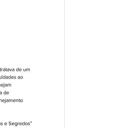
tratava de um 
uldades ao 
sejam 
a de 
nejamento 
s e Segredos” 