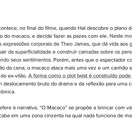
ntece, no final do filme, quando Hal descobre o plano de
io do macaco, e decide fazer as pazes com ele. 
Neste mom
as expressões corporais de Theo James, que dá vida aos 
sair da superficialidade e construir camadas sobre os pe
ando seus sentimentos.
 Porém, antes que o espectador co
ão da cena, o macaco ataca mais uma vez e um canhão e
do ex-vilão. 
A forma como o plot twist é construído pode 
m deslocamento bruto do drama e da reflexão para uma c
cômica. 
refere à narrativa, “O Macaco” se propõe a brincar com vá
acaba em uma zona cinzenta na qual nada funciona de ma