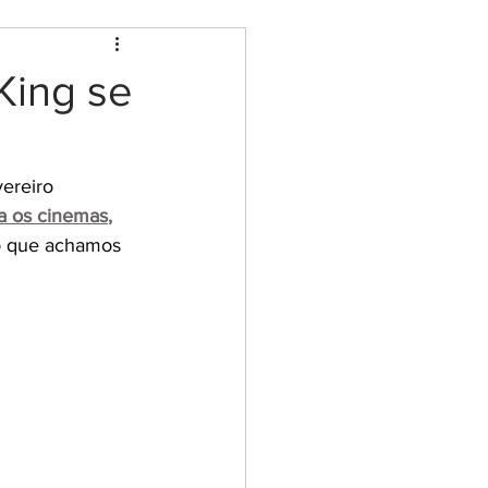
King se
ereiro 
ra os cinemas
,
o que achamos 