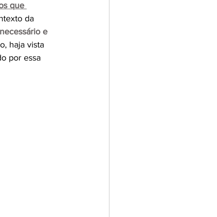
os que 
ntexto da 
necessário e 
, haja vista 
o por essa 