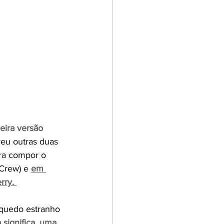
eira versão 
reu outras duas 
ara compor o 
Crew) e 
em 
ry. 
quedo estranho 
ignifica, uma 