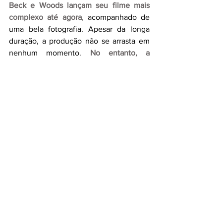
Beck e Woods lançam seu filme mais 
complexo até agora
,
 acompanhado de 
uma bela fotografia. Apesar da longa 
duração, a produção não se arrasta em 
nenhum momento.
No entanto, a 
resolução fica aquém do esperado.
O longa tem a assinatura característica 
da A24
, com elementos únicos 
presentes apenas em seus projetos.
 Por 
se passar em um único ambiente e focar 
em três personagens principais, 
a 
sensação de perigo iminente e 
claustrofobia é constante.
Em um ano marcado por filmes de terror 
inovadores, Herege certamente se 
destaca.
Porém, ainda não é possível 
dizer que seja o melhor do gênero neste 