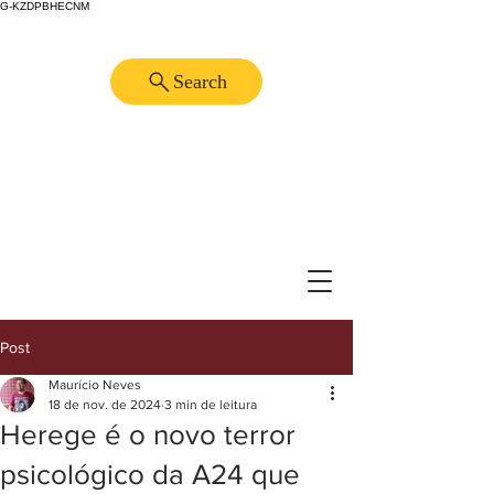
G-KZDPBHECNM
Search
Post
Maurício Neves
18 de nov. de 2024
3 min de leitura
Herege é o novo terror
psicológico da A24 que