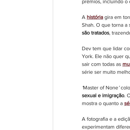
prêmios, incluindo o 
A 
história
 gira em to
Shah. O que torna a 
são tratados
, trazend
Dev tem que lidar co
York. Ele não quer qu
sair com todas as 
mu
série ser muito melho
‘
Master of None
’
 col
sexual e imigração
. 
mostra o quanto a 
sé
A fotografia e a ediç
experimentam difere