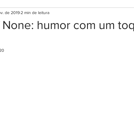
ov. de 2019
2 min de leitura
f None: humor com um to
020