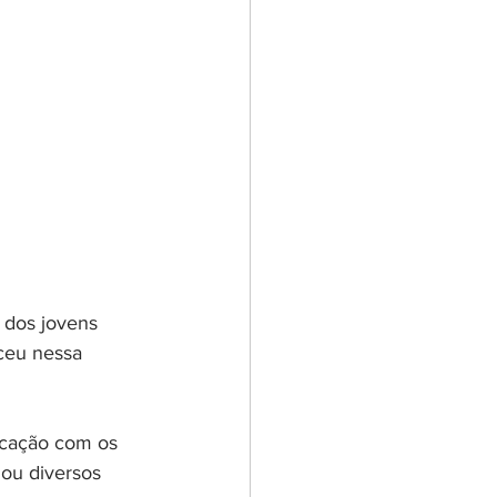
a dos jovens 
ceu nessa 
cação com os 
hou diversos 