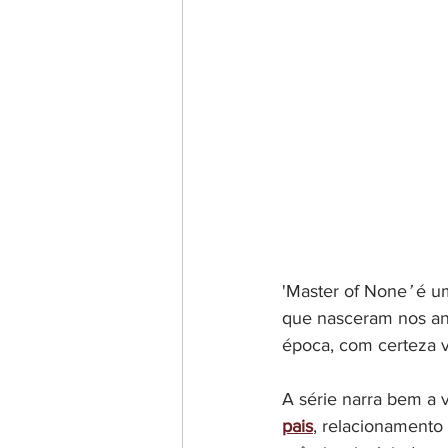
'Master of None
’
 é u
que nasceram nos ano
época, com certeza va
A série narra bem a 
pais
, relacionamento 