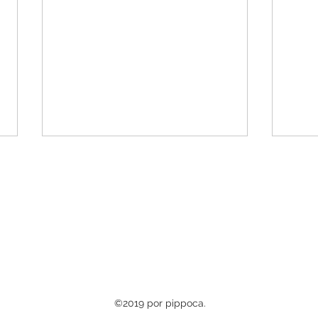
Hacks da HBO Max se
Reti
despede com glória na 5ª
acer
temporada
©2019 por pippoca.