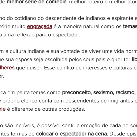
de 
melhor série de comédia
, melhor roteiro e melhor ator
rno do cotidiano do descendente de indianos e aspirante a
série muito 
engraçada
 é a maneira natural como os
 temas
o uma reflexão para o espectador.
m a cultura indiana e sua vontade de viver uma vida nor
e sua esposa seja escolhida pelos seus pais e quer ter 
li
lheres
que quiser. Esse conflito de interesses e culturas é
r.
oca em pauta temas como 
preconceito, sexismo, racismo, 
O próprio elenco conta com descendentes de imigrantes e
rie
 é diferente de outras produções.
ão são incríveis, é possível sentir a emoção de cada pers
ntes formas de 
colocar o espectador na cena
. Desde epis