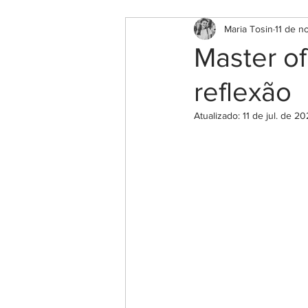
Maria Tosin
11 de n
Master o
reflexão
Atualizado:
11 de jul. de 2