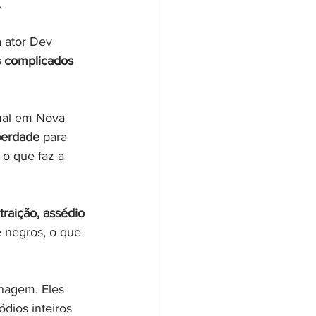
.
 ator Dev 
 complicados 
mal em Nova 
berdade
 para 
 o que faz a 
traição, assédio 
 negros, o que 
onagem. Eles 
ódios inteiros 