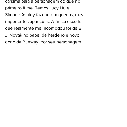
carisma para a personagem do que no 
primeiro filme. Temos Lucy Liu e 
Simone Ashley fazendo pequenas, mas 
importantes aparições. A única escolha 
que realmente me incomodou foi de B. 
J. Novak no papel de herdeiro e novo 
dono da 
Runway
, por seu personagem 
ser tão caricato, 
não acho que ele fez 
um bom trabalho como na série The 
Office. 