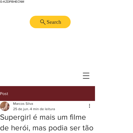
G-KZDPBHECNM
Search
Post
Marcos Silva
25 de jun.
4 min de leitura
Supergirl é mais um filme
de herói, mas podia ser tão