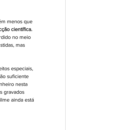
guém menos que 
ção científica. 
erdido no meio 
stidas, mas 
tos especiais, 
ão suficiente 
nheiro nesta 
es gravados 
ilme ainda está 