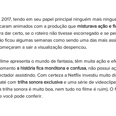
em 2017, tendo em seu papel principal ninguém mais nin
á ficaram animados com a produção que 
misturava ação e fic
ara dar certo, se o roteiro não tivesse escorregado e se p
ção ficou algumas semanas como sendo uma das mais assi
 começaram a sair a visualização despencou.
ilme apresenta o mundo de fantasia, têm muita ação e efei
momento 
a história fica monótona e confusa
, não possui aç
ctador assistindo. Com certeza a Netflix investiu muito di
 até com 
trilha sonora exclusiva
 e uma série de videoclip
 trilha sonora é muito boa, nem tudo no filme é ruim). O f
e você pode conferir.