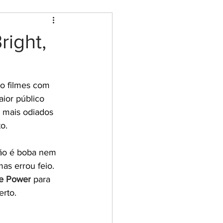
right,
ão filmes com 
ior público 
s mais odiados 
o.
não é boba nem 
s errou feio. 
e Power
 para 
erto.