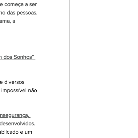
le começa a ser 
o das pessoas. 
ama, a 
 dos Sonhos” 
e diversos 
 impossível não 
insegurança, 
desenvolvidos. 
ublicado e um 