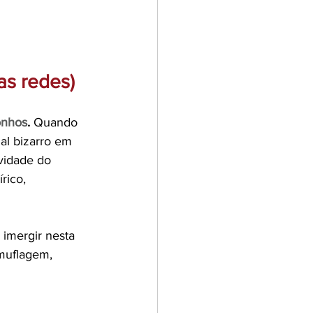
as redes)
onhos
.
 Quando 
al bizarro em 
vidade do 
rico, 
 imergir nesta 
muflagem, 