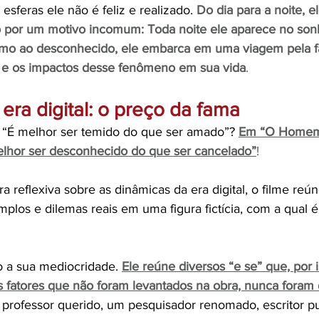
sferas ele não é feliz e realizado. 
Do dia para a noite, e
por um motivo incomum: Toda noite ele aparece no sonh
o ao desconhecido, ele embarca em uma viagem pela f
s e os impactos desse fenômeno em sua vida
. 
 era digital: o preço da fama
e “É melhor ser temido do que ser amado”? 
Em “O Homem
melhor ser desconhecido do que ser cancelado”
!
a reflexiva sobre as dinâmicas da era digital, o filme reún
plos e dilemas reais em uma figura fictícia, com a qual é
o a sua mediocridade. 
Ele reúne diversos “e se” que, por 
fatores que não foram levantados na obra, nunca foram 
professor querido, um pesquisador renomado, escritor p