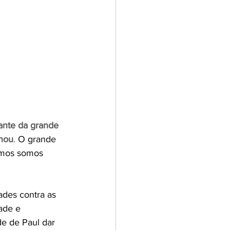
ante da grande 
rnou
. 
O grande 
amos somos 
des contra as 
ade e 
e de Paul dar 