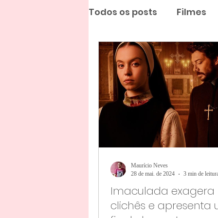
Todos os posts
Filmes
Maurício Neves
28 de mai. de 2024
3 min de leitur
Imaculada exagera
clichês e apresenta