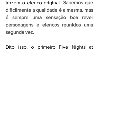
trazem o elenco original. 
Sabemos que 
dificilmente a qualidade é a mesma, mas 
é sempre uma sensação boa rever 
personagens e elencos reunidos uma 
segunda vez.
Dito isso, o primeiro Five Nights at 
Freddy's já não havia sido ótimo, porém, 
com o grande sucesso do longa, 
decidiram apostar em uma continuação, 
dessa vez ainda mais fiel aos jogos.