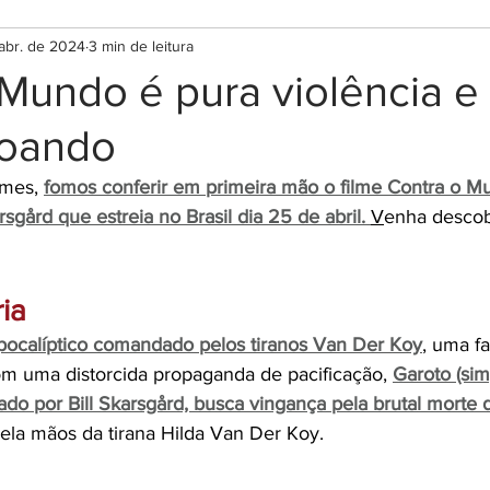
abr. de 2024
3 min de leitura
Mundo é pura violência e
voando
lmes, 
fomos conferir em primeira mão o filme Contra o Mu
rsgård que estreia no Brasil dia 25 de abril.
V
enha descobr
ria
calíptico comandado pelos tiranos Van Der Koy
, uma fa
m uma distorcida propaganda de pacificação,
Garoto (sim
ado por Bill Skarsgård, busca vingança pela brutal morte 
ela mãos da tirana Hilda Van Der Koy.