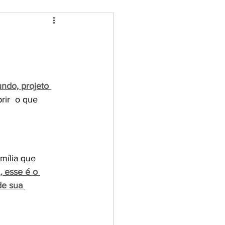
ndo, projeto 
ir  o que 
mília que 
, esse é o 
de sua 