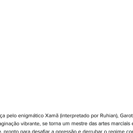
ça pelo enigmático Xamã (interpretado por Ruhian), Garo
ginação vibrante, 
se torna um mestre das artes marciais 
e
, pronto para desafiar a opressão e derrubar o regime co