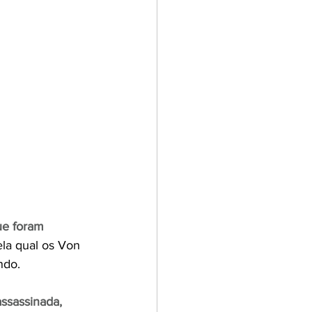
ue foram 
ela qual os Von 
ndo.
assassinada, 