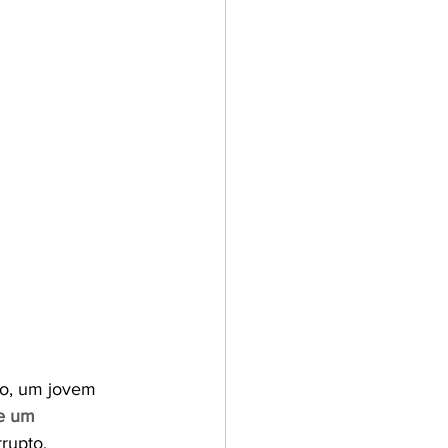
to, um jovem 
e um 
rrupto.