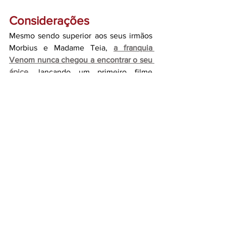
Considerações
Mesmo sendo superior aos seus irmãos 
Morbius e Madame Teia, 
a franquia 
Venom nunca chegou a encontrar o seu 
ápice
,
 lançando um primeiro filme 
interessante, e um segundo fraco. Mas 
arrisco dizer que esse último longa 
consegue ser melhor que o anterior e no 
mesmo nível que o seu original.
A produção é divertida e entrega um 
roteiro simples
, que não traz nenhuma 
novidade, 
mas que engaja um público 
de todas as idades (
como os filmes da 
Marvel geralmente são
). É um 
encerramento satisfatório para a trilogia,
deixando a vontade por mais do 