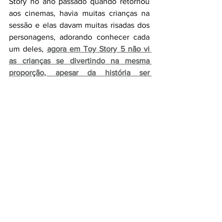
Story no ano passado quando retornou 
aos cinemas, havia muitas crianças na 
sessão e elas davam muitas risadas dos 
personagens, adorando conhecer cada 
um deles, 
agora em Toy Story 5 não vi 
as crianças se divertindo na mesma 
proporção, apesar da história ser 
envolvente, claramente a continuação 
não foi pensada para as crianças
,
 mas 
sim para os adultos que se encantaram 
com o primeiro filme em 1995 e que 
cresceram, agora já são pais, mas ainda 
possuem um apego a franquia. Para os 
adultos vale a pena conferir, mas talvez 
não seja tão legal para as crianças. 