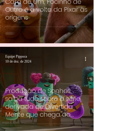
Cara de Um, Focinho de
Outro é a volta da Pixar às
origens
Equipe Pippoca
10 de dez. de 2024
Produção de Sonhos:
saiba tudo sobre a série
derivada de Divertida
Mente que chega ao
Disney+