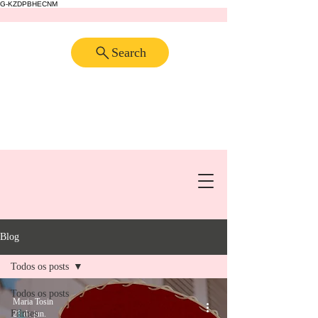
G-KZDPBHECNM
Search
Blog
Todos os posts
Todos os posts
Maria Tosin
Filmes
28 de jun.