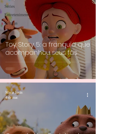
Séries
Entretenimento
Críticas
Toy Story 5: a franquia que
acompanhou seus fãs
Maria Tosin
4 de mar.