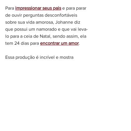
Para 
impressionar seus pais
 e para parar 
de ouvir perguntas desconfortáveis 
sobre sua vida amorosa, Johanne diz 
que possui um namorado e que vai leva-
lo para a ceia de Natal, sendo assim, ela 
tem 24 dias para 
encontrar um amor
.
Essa produção é incrível e mostra 
diversas 
situações que toda mulher já 
deve ter passado
, seja em um encontro 
ou no almoço em família.
No final a mensagem é incrível, apesar 
de terminar de uma maneira que vai 
deixar qualquer um com raiva e com 
vontade de saber o que realmente 
acontece com Johanne. 