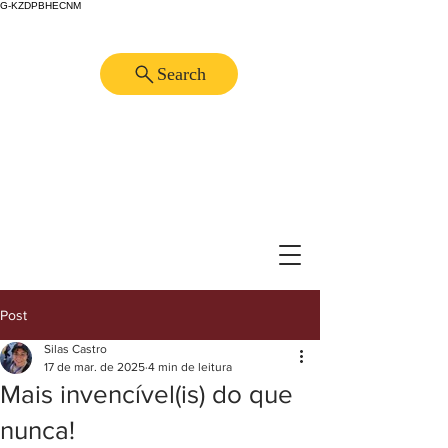
G-KZDPBHECNM
Search
Post
Silas Castro
17 de mar. de 2025
4 min de leitura
Mais invencível(is) do que
nunca!