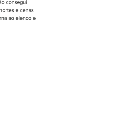
ão consegui 
mortes e cenas 
rna ao elenco e 