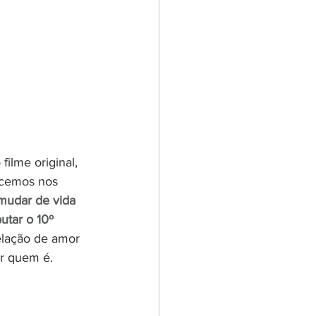
ilme original, 
ecemos nos 
mudar de vida 
utar o 10º 
elação de amor 
r quem é.