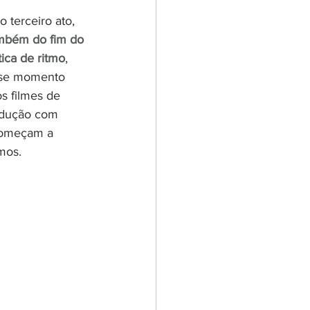
 terceiro ato, 
ambém do fim do 
ica de ritmo
, 
sse momento 
 filmes de 
odução com 
começam a 
mos.