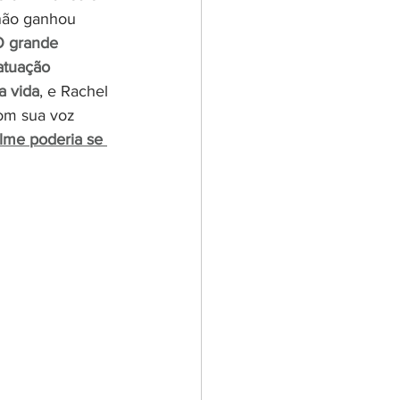
não ganhou 
 grande 
atuação 
a vida
, e Rachel 
com sua voz 
lme poderia se 