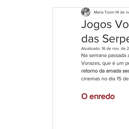
Maria Tosin
14 de n
Jogos Vo
das Serpe
Atualizado:
16 de nov. de 
Na semana passada a
Vorazes, que é um pr
retorno da amada seq
cinemas no dia 15 de
O enredo