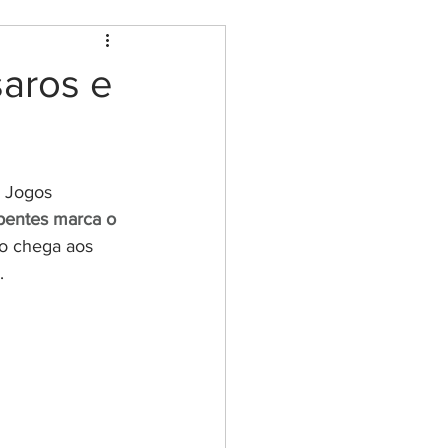
saros e
a Jogos 
pentes marca o 
o chega aos 
.