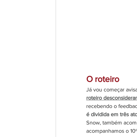
O roteiro
Já vou começar avisa
roteiro desconsideran
recebendo o feedback
é dividida em três at
Snow, também acompa
acompanhamos o 10º 