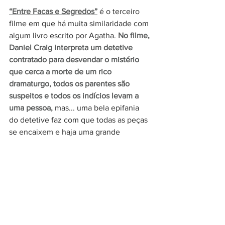
“Entre Facas e Segredos”
é o terceiro 
filme em que há muita similaridade com 
algum livro escrito por Agatha. 
No filme, 
Daniel Craig interpreta um detetive 
contratado para desvendar o mistério 
que cerca a morte de um rico 
dramaturgo, todos os parentes são 
suspeitos e todos os indícios levam a 
uma pessoa, 
mas... u
ma bela epifania 
do detetive faz com que todas as peças 
se encaixem e haja uma grande 
reviravolta. Se você já leu 
“O 
assassinato de Roger Acroyd”
, com 
certeza sabe do que estamos falando. O 
filme, assim como o livro, é muito bom 
e está disponível no Globoplay.