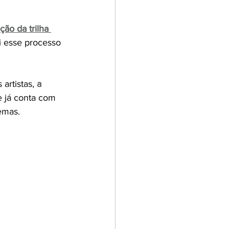
ção da trilha 
i esse processo 
artistas, 
a 
e já conta com 
emas.