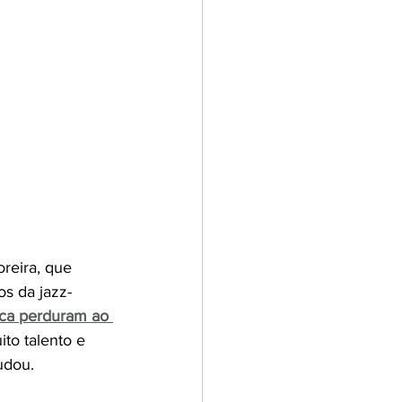
reira, que 
s da jazz-
ica perduram ao 
to talento e 
udou.