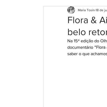
Maria Tosin
18 de ju
Flora & A
belo ret
Na 15ª edição do Olha
documentário 
“Flora
saber o que achamos