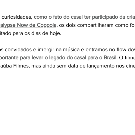
 curiosidades, 
como o 
fato do casal ter participado da cria
calypse Now de Coppola
,
 os dois compartilharam como fo
tado para os dias de hoje. 
s convidados e imergir na música e entramos no flow dos 
rtante para levar o legado do casal para o Brasil. 
O film
baúba Filmes, mas ainda sem data de lançamento nos cin