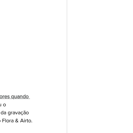
tores quando 
u o 
 da gravação 
Flora & Airto.