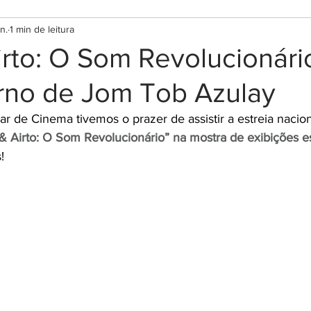
n.
1 min de leitura
irto: O Som Revolucionár
orno de Jom Tob Azulay
r de Cinema tivemos o prazer de assistir a estreia nacion
 & Airto: O Som Revolucionário” na mostra de exibições es
!