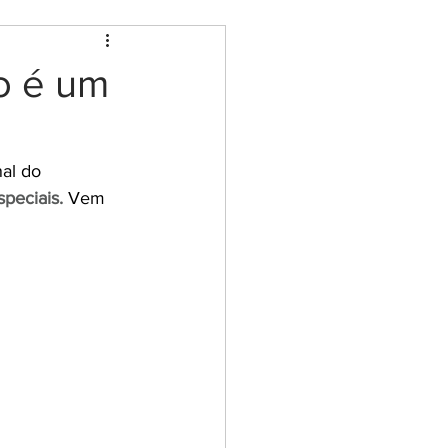
io é um
al do 
peciais.
 Vem 