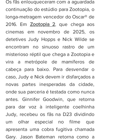
Os fãs enlouqueceram com a aguardada 
continuação do estúdio para Zootopia, o 
longa-metragem vencedor do Oscar® de 
2016. Em 
Zootopia 2
,
 que chega aos 
cinemas em novembro de 2025, os 
detetives Judy Hopps e Nick Wilde se 
encontram no sinuoso rastro de um 
misterioso réptil que chega a Zootopia e 
vira a metrópole de mamíferos de 
cabeça para baixo. Para desvendar o 
caso, Judy e Nick devem ir disfarçados a 
novas partes inesperadas da cidade, 
onde sua parceria é testada como nunca 
antes. Ginnifer Goodwin, que retorna 
para dar voz à inteligente coelhinha 
Judy, recebeu os fãs na D23 dividindo 
um olhar especial no filme que 
apresenta uma cobra fugitiva chamada 
Gary. Jason Bateman retorna como a 