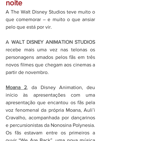
noite
A The Walt Disney Studios teve muito o 
que comemorar – e muito o que ansiar 
pelo que está por vir.
A 
WALT DISNEY ANIMATION STUDIOS
recebe mais uma vez nas telonas os 
personagens amados pelos fãs em três 
novos filmes que chegam aos cinemas a 
partir de novembro.
Moana 2
, 
da Disney Animation, deu 
início às apresentações com uma 
apresentação que encantou os fãs pela 
voz fenomenal da própria Moana, Auli’i 
Cravalho, acompanhada por dançarinos 
e percursionistas da Nonosina Polynesia. 
Os fãs estavam entre os primeiros a 
ouvir “We Are Back”, uma nova música 