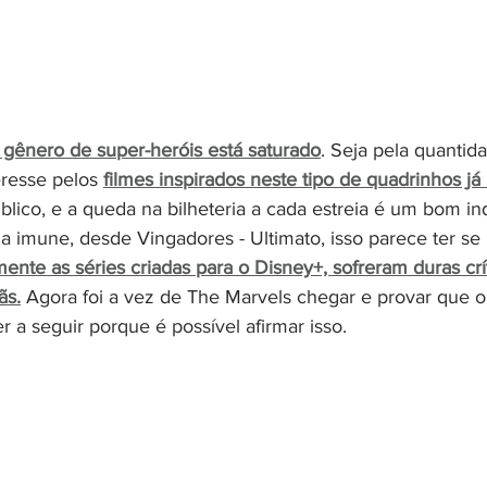
 gênero de super-heróis está saturado
. Seja pela quantid
eresse pelos 
filmes inspirados neste tipo de quadrinhos 
blico, e a queda na bilheteria a cada estreia é um bom ind
a imune, desde Vingadores - Ultimato, isso parece ter se 
mente as séries criadas para o Disney+, sofreram duras crí
ãs.
Agora foi a vez de The Marvels chegar e provar que o 
 a seguir porque é possível afirmar isso. 