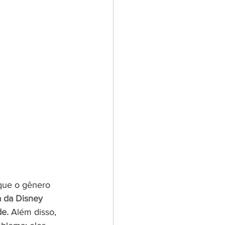
que o gênero 
a da Disney 
de.
 Além disso, 