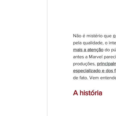
Não é mistério que 
o
pela qualidade, o int
mais a atenção
do pú
antes a Marvel pareci
produções, 
principal
especializado e dos f
de fato. Vem entender
A história