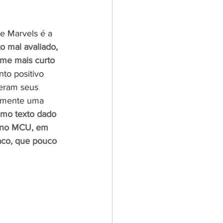
e Marvels é a 
to mal avaliado, 
lme mais curto 
to positivo 
deram seus 
vamente uma 
imo texto dado 
s no MCU, em 
aco, que pouco 