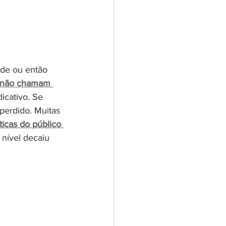
ade ou então 
já não chamam 
icativo. Se 
perdido. Muitas 
ticas do público 
nível decaiu 