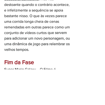
destoante quando o contrário acontece, 
e infelizmente a sequência se apoia 
bastante nisso. O que às vezes parece 
uma corrida longa cheia de cenas 
remendadas em outras parece como um 
conjunto de vídeos curtos 
que servem 
para adicionar um novo personagem, ou 
uma dinâmica de jogo para relembrar os 
velhos tempos.
Fim da Fase
Super Mario Galaxy – O Filme é 
empacotado com uma embalagem 
muito bonita, sem dúvidas. Porém o que 
ele peca um pouco é no conteúdo. 
Muito longe de agradar qualquer crítico 
amargurado já crescidinho, 
é um filme 
claramente voltado para o público 