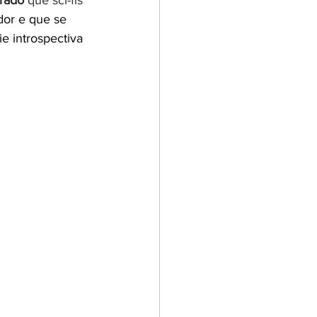
rado 
que sci-fis 
dor e que se 
e introspectiva 