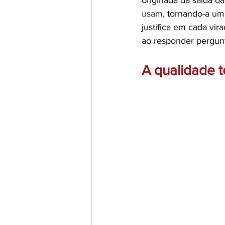
originada da saída d
usam
, tornando-a um
justifica em cada vir
ao responder pergunt
A qualidade t