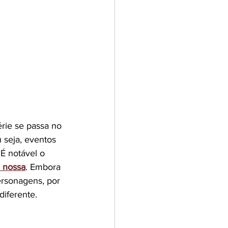
érie se passa no 
 seja, eventos 
É notável o 
a nossa
. Embora 
ersonagens, por 
diferente.