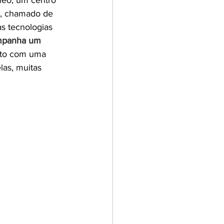
neo, um centro 
o, chamado de 
s tecnologias 
mpanha um 
ato com uma 
las, muitas 