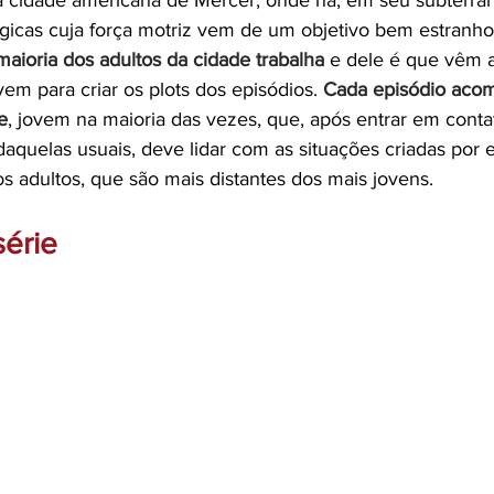
na cidade americana de Mercer, onde há, em seu subterrâ
gicas cuja força motriz vem de um objetivo bem estranh
maioria dos adultos da cidade trabalha
 e dele é que vêm a
em para criar os plots dos episódios. 
Cada episódio aco
e
, jovem na maioria das vezes, que, após entrar em cont
daquelas usuais, deve lidar com as situações criadas por e
s adultos, que são mais distantes dos mais jovens.
érie