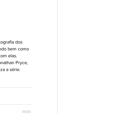
tografia dos 
tando bem como 
om elas. 
nathan Pryce, 
a a série.