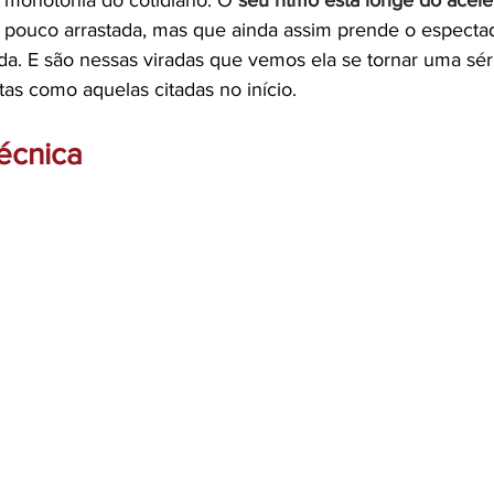
a monotonia do cotidiano. O 
seu ritmo está longe do acele
 pouco arrastada, mas que ainda assim prende o especta
ada. E são nessas viradas que vemos ela se tornar uma séri
as como aquelas citadas no início. 
écnica