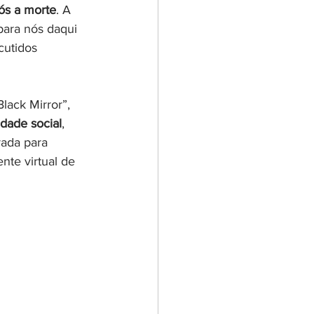
ós a morte
. A 
para nós daqui 
cutidos 
lack Mirror”, 
dade social
, 
rada para 
te virtual de 