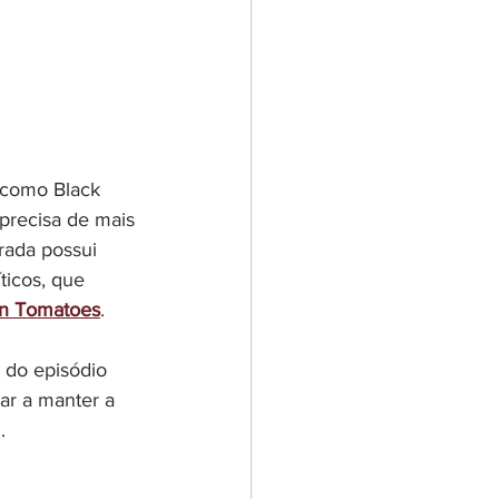
e como Black 
 precisa de mais 
rada possui 
ticos, que 
en Tomatoes
. 
 do episódio 
ar a manter a 
.