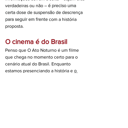
verdadeiras ou não – 
é preciso uma 
certa dose de suspensão de descrença 
para seguir em frente
 com a história 
proposta.
O cinema é do Brasil
Penso que O Ato Noturno é um filme 
que chega no momento certo para o 
cenário atual do Brasil. Enquanto 
estamos presenciando a história e 
o 
nosso cinema começa a ser 
reconhecido como merece lá fora
e 
dentro do nosso território, é muito 
significativo vermos histórias que vão 
dar a mão para enfrentar o moralismo 
que o nosso país enfrenta diariamente. 