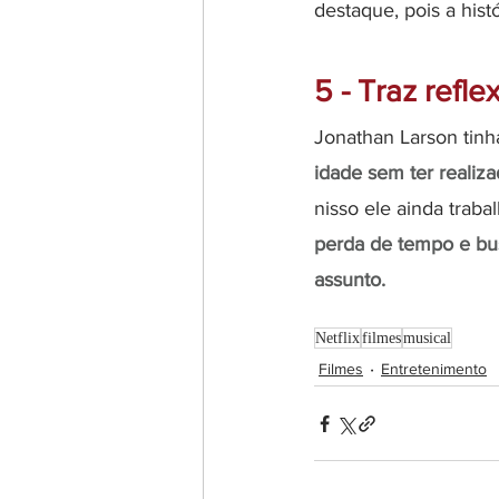
destaque, pois a his
5 - Traz refl
Jonathan Larson tin
idade sem ter realiz
nisso ele ainda trab
perda de tempo e bus
assunto.
Netflix
filmes
musical
Filmes
Entretenimento