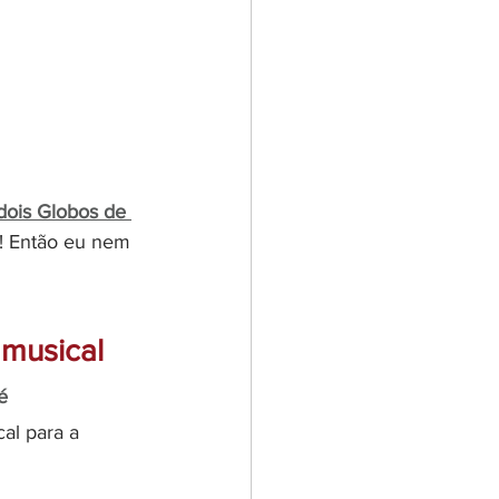
dois Globos de 
m! Então eu nem 
 musical
é 
al para a 