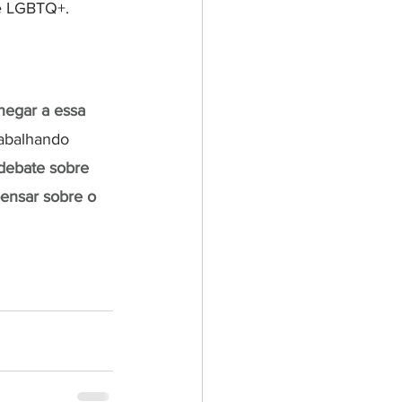
de LGBTQ+.
chegar a essa 
rabalhando 
debate sobre 
ensar sobre o 