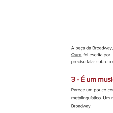
A peça da Broadway,
Ouro
, foi escrita po
preciso falar sobre 
3 - É um mus
Parece um pouco comp
metalinguístico
. Um m
Broadway.