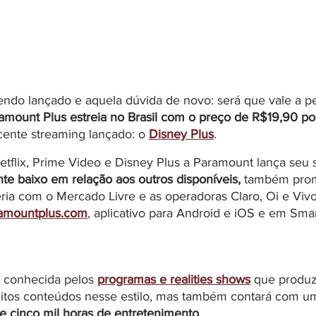
ndo lançado e aquela dúvida de novo: será que vale a p
amount Plus estreia no Brasil com o preço de R$19,90 p
cente streaming lançado: o 
Disney Plus
.
tflix, Prime Video e Disney Plus a Paramount lança seu 
te baixo em relação aos outros disponíveis, 
também pro
ria com o Mercado Livre e as operadoras Claro, Oi e Vivo.
amountplus.com
, aplicativo para Android e iOS e em Sma
 conhecida pelos 
programas e realities shows
que produz
tos conteúdos nesse estilo, mas também contará com u
e cinco mil horas de entretenimento
.