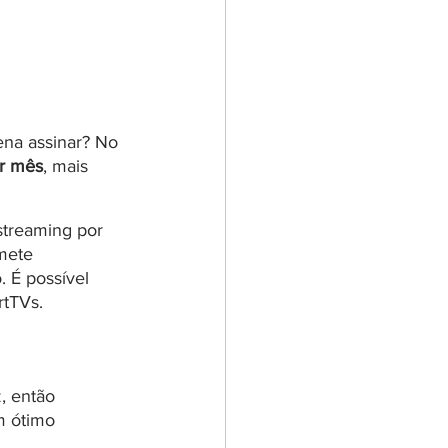
ena assinar? No 
or mês
, mais 
streaming por 
mete 
 É possível 
rtTVs.
, então 
m ótimo 