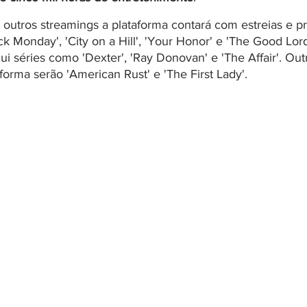
outros streamings a plataforma contará com estreias e p
k Monday', 'City on a Hill', 'Your Honor' e 'The Good Lord
i séries como 'Dexter', 'Ray Donovan' e 'The Affair'. Out
orma serão 'American Rust' e 'The First Lady'.