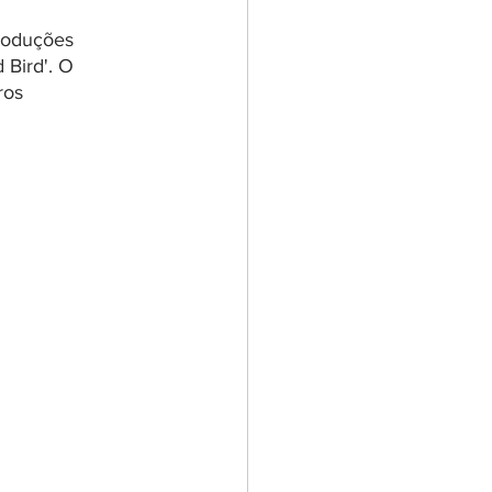
roduções 
 Bird'. O 
ros 