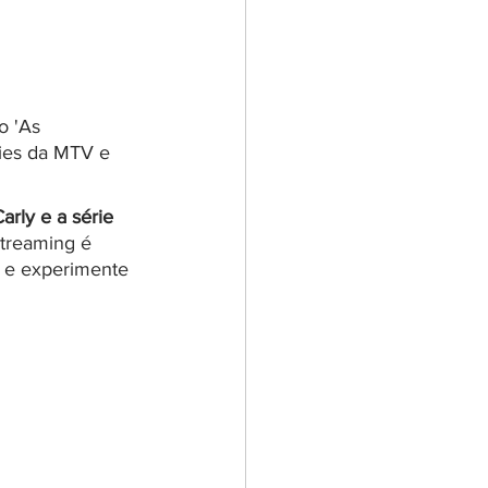
o 'As 
ties da MTV e 
Carly e a série 
treaming é 
s e experimente 