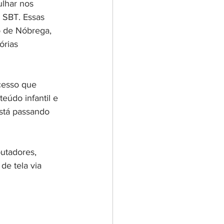
lhar nos 
o SBT. Essas 
o de Nóbrega, 
órias 
cesso que 
údo infantil e 
stá passando 
utadores, 
e tela via 