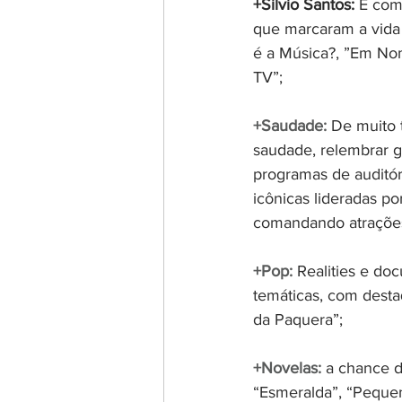
+Silvio Santos:
 É com
que marcaram a vida 
é a Música?, ”Em No
TV”;
+Saudade:
 De muito 
saudade, relembrar g
programas de auditó
icônicas lideradas p
comandando atrações 
+Pop:
 Realities e do
temáticas, com desta
da Paquera”;
+Novelas: 
a chance d
“Esmeralda”, “Peque