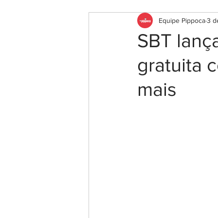
Equipe Pippoca
3 d
SBT lanç
gratuita 
mais