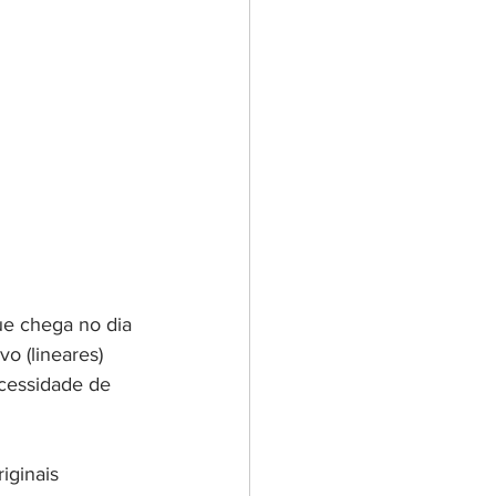
ue chega no dia 
o (lineares) 
cessidade de 
iginais 