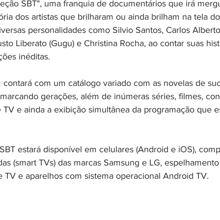
leção SBT", uma franquia de documentários que irá mergu
tória dos artistas que brilharam ou ainda brilham na tela d
diversas personalidades como Silvio Santos, Carlos Albert
o Liberato (Gugu) e Christina Rocha, ao contar suas hist
ções inéditas.
 contará com um catálogo variado com as novelas de su
rcando gerações, além de inúmeras séries, filmes, conte
e TV e ainda a exibição simultânea da programação que e
+SBT estará disponível em celulares (Android e iOS), comp
adas (smart TVs) das marcas Samsung e LG, espelhamento d
 TV e aparelhos com sistema operacional Android TV.