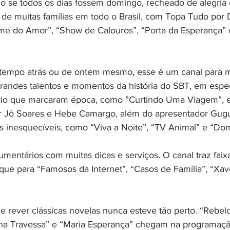
o se todos os dias fossem domingo, recheado de alegria 
de muitas famílias em todo o Brasil, com Topa Tudo por D
me do Amor”, “Show de Calouros”, “Porta da Esperança”
tempo atrás ou de ontem mesmo, esse é um canal para m
randes talentos e momentos da história do SBT, em espec
rio que marcaram época, como ”Curtindo Uma Viagem”, en
or Jô Soares e Hebe Camargo, além do apresentador Gugu
inesquecíveis, como “Viva a Noite”, “TV Animal” e “Dom
cumentários com muitas dicas e serviços. O canal traz fai
que para “Famosos da Internet”, “Casos de Família”, “Xav
e rever clássicas novelas nunca esteve tão perto. “Rebeld
na Travessa” e “Maria Esperança” chegam na programaçã