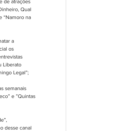
e de atrações 
inheiro, Qual 
 e “Namoro na 
atar a 
ial os 
trevistas 
 Liberato 
ingo Legal”;
xas semanais 
eco” e ”Quintas 
e”, 
o desse canal 