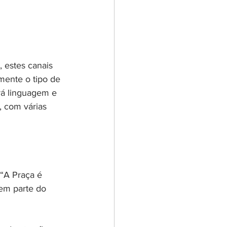
 estes canais 
lmente o tipo de 
rá linguagem e 
 com várias 
“A Praça é 
em parte do 