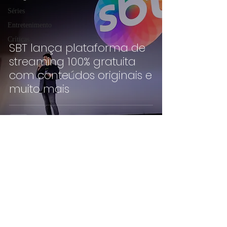
Séries
Entretenimento
Críticas
SBT lança plataforma de
streaming 100% gratuita
com conteúdos originais e
muito mais
©2019 por pippoca.