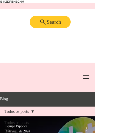
G-KZDPBHECNM
Search
Blog
Todos os posts
Todos os posts
Equipe Pippoca
Filmes
3 de ago. de 2024