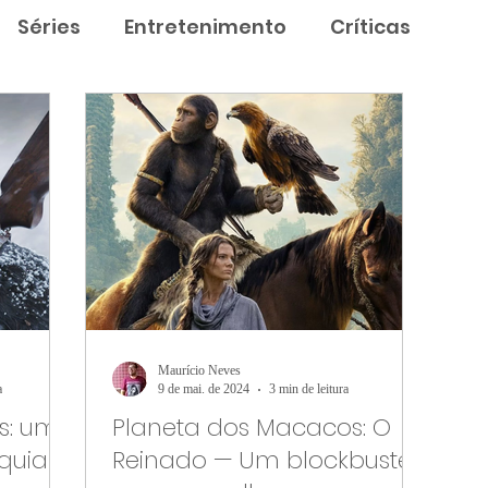
Séries
Entretenimento
Críticas
Maurício Neves
a
9 de mai. de 2024
3 min de leitura
s: um
Planeta dos Macacos: O
quia
Reinado — Um blockbuster