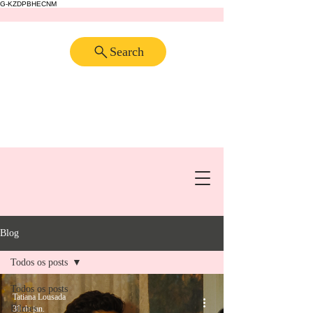
G-KZDPBHECNM
Search
Blog
Todos os posts
Todos os posts
Tatiana Lousada
Filmes
30 de jan.