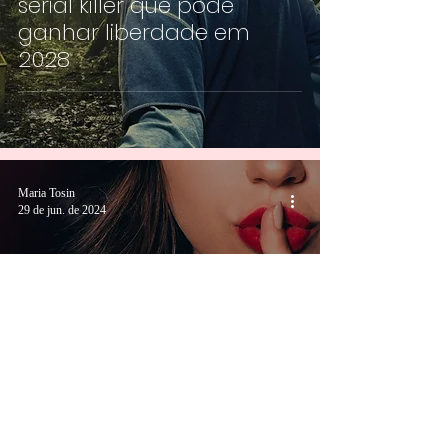
serial killer que pode
ganhar liberdade em
2028
Maria Tosin
29 de jun. de 2024
3 documentários que
parecem mentira