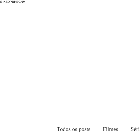
G-KZDPBHECNM
Todos os posts
Filmes
Séri