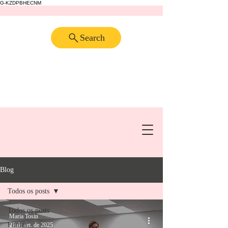
G-KZDPBHECNM
Search
Blog
Todos os posts
Todos os posts
Maria Tosin
Filmes
27 de set. de 2025