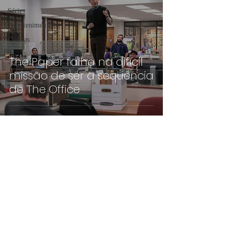
Séries
Entretenimento
Críticas
The Paper falha na difícil
missão de ser a sequência
de The Office
©2019 por pippoca.