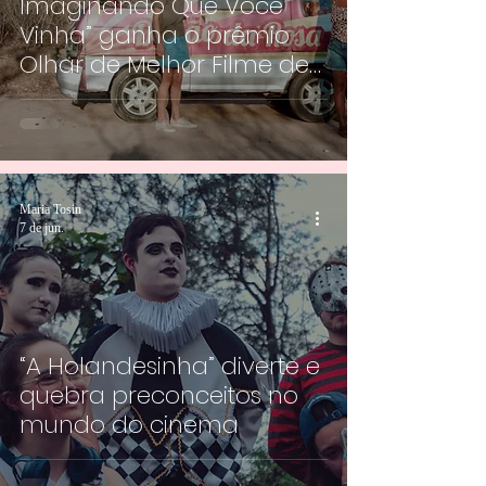
Imaginando Que Você
Vinha” ganha o prêmio
Olhar de Melhor Filme de
2026
Maria Tosin
7 de jun.
“A Holandesinha” diverte e
quebra preconceitos no
mundo do cinema