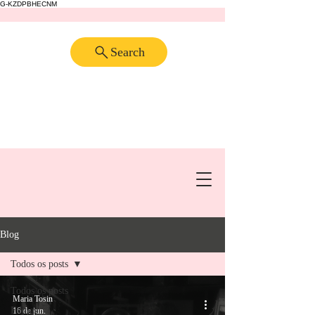
G-KZDPBHECNM
Search
Blog
Todos os posts
Todos os posts
Maria Tosin
Filmes
16 de jun.