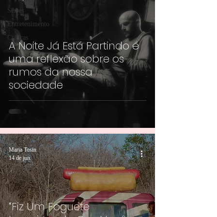
Séries
Entretenimento
Críticas
A Noite Já Está Partindo é
uma reflexão sobre os
rumos da nossa
sociedade
Maria Tosin
14 de jun.
“Fiz Um Foguete