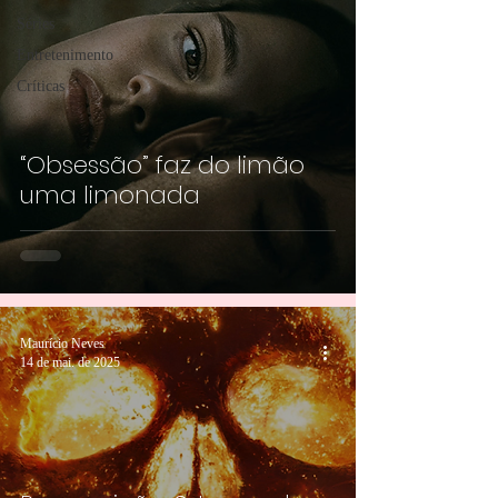
Séries
Entretenimento
Críticas
“Obsessão” faz do limão
uma limonada
Maurício Neves
14 de mai. de 2025