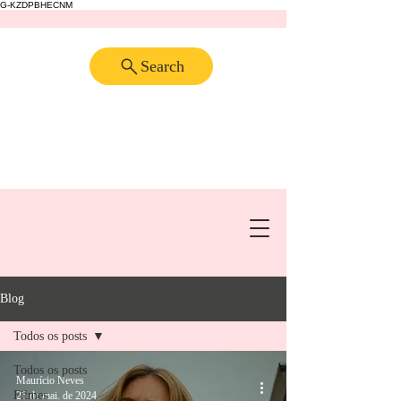
G-KZDPBHECNM
Search
Blog
Todos os posts
Todos os posts
Maurício Neves
Filmes
26 de mai. de 2024