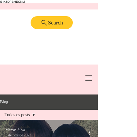
G-KZDPBHECNM
Search
Blog
Todos os posts
Todos os posts
Marcos Silva
Filmes
5 de nov. de 2025