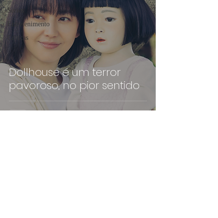
Séries
Entretenimento
Críticas
Dollhouse é um terror
pavoroso, no pior sentido
©2019 por pippoca.