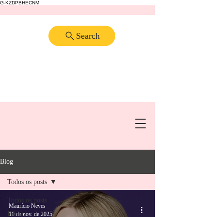
G-KZDPBHECNM
Search
Blog
Todos os posts
Todos os posts
Maurício Neves
Filmes
10 de nov. de 2025