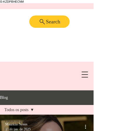
G-KZDPBHECNM
Search
Blog
Todos os posts
Todos os posts
Maurício Neves
Filmes
18 de jan. de 2025