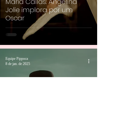
Maria Callas: Angelina
Jolie implora por um
Oscar
Equipe Pippoca
8 de jan. de 2025
Tudo o que você precisa
saber sobre Maria Callas