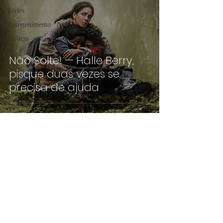
Séries
Entretenimento
Críticas
Não Solte! — Halle Berry,
pisque duas vezes se
precisa de ajuda
©2019 por pippoca.